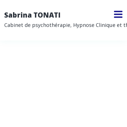
Sabrina TONATI
Cabinet de psychothérapie, Hypnose Clinique et thé
Coaching et
accompagnement en
entreprise
Le coaching en entreprise que je propose
s’adresse aux dirigeants, managers,
responsables d’équipe ou collaborateurs en
quête de sens, de régulation émotionnelle, ou de