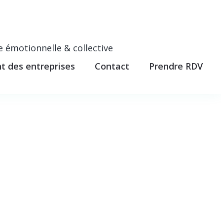
e émotionnelle & collective
 des entreprises
Contact
Prendre RDV
abrina TONATI
>
Depression therapy program